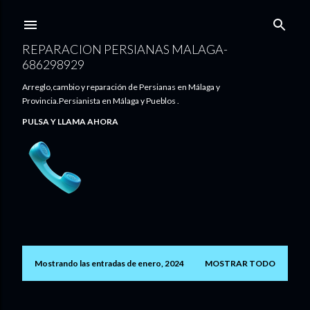
Ir al contenido principal
REPARACION PERSIANAS MALAGA-
686298929
Arreglo,cambio y reparación de Persianas en Málaga y
Provincia.Persianista en Málaga y Pueblos .
PULSA Y LLAMA AHORA
Mostrando las entradas de enero, 2024
MOSTRAR TODO
E
n