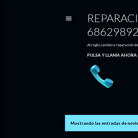
REPARAC
6862989
Arreglo,cambio y reparación de
PULSA Y LLAMA AHORA
Mostrando las entradas de novi
E