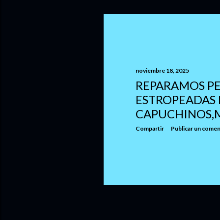
n
t
r
a
d
noviembre 18, 2025
REPARAMOS PE
a
ESTROPEADAS 
s
CAPUCHINOS,
Compartir
Publicar un comen