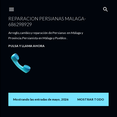
Ir al contenido principal
REPARACION PERSIANAS MALAGA-
686298929
Arreglo,cambio y reparación de Persianas en Málaga y
Provincia.Persianista en Málaga y Pueblos .
PULSA Y LLAMA AHORA
Mostrando las entradas de mayo, 2026
MOSTRAR TODO
E
n