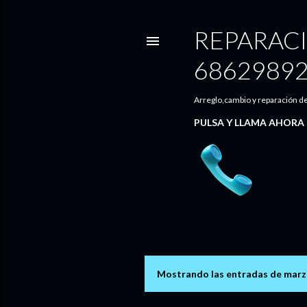
REPARAC
6862989
Arreglo,cambio y reparación de
PULSA Y LLAMA AHORA
Mostrando las entradas de marz
E